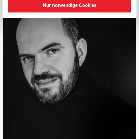
International machte die junge Dirigentin erstmals 2012
Nur notwendige Cookies
auf sich aufmerksam, als sie bei den Salzburger
Festspielen mit dem begehrten ›Salzburg Festival Young
Conductors Award‹ ausgezeichnet wurde.
Zur Spielzeit 2014/15 wurde Mirga Gražinytė-Tyla vom
Los Angeles Philharmonic als Assistant Conductor
verpflichtet und nach überwältigendem Zuspruch von
Orchester wie Publikum zum Associate Conductor
befördert. In der Saison 2015/16 übernahm sie die
Position der Musikdirektorin des Salzburger
Landestheaters. Darüber hinaus hat die Litauerin
zahlreiche Einladungen internationaler Orchester
angenommen und Opern in Bern, Heidelberg, Salzburg
sowie in Berlin dirigiert. Seit Beginn der Saison 2016/17
ist Mirga Gražinytė-Tyla Musikdirektorin des City of
Birmingham Symphony Orchestra, wo sie in der
Nachfolge von Dirigenten wie Sir Simon Rattle, Sakari
Oramo und Andris Nelsons steht.