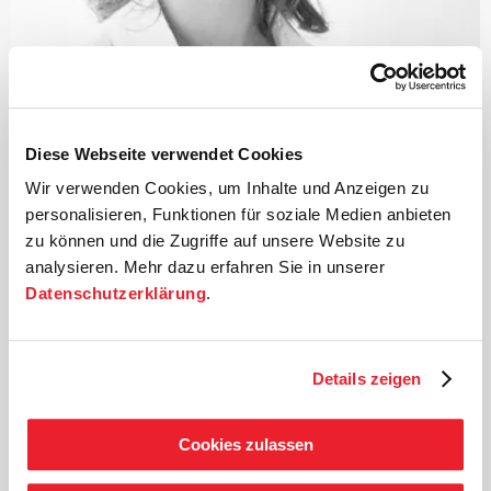
©
Diese Webseite verwendet Cookies
Dirigentin
Wir verwenden Cookies, um Inhalte und Anzeigen zu
Mirga Gražinytė-Tyla
personalisieren, Funktionen für soziale Medien anbieten
zu können und die Zugriffe auf unsere Website zu
Als Kind einer Musikerfamilie im litauischen Vilnius
analysieren. Mehr dazu erfahren Sie in unserer
geboren, studierte Mirga Gražinytė-Tyla zunächst Chor-
Datenschutzerklärung
.
und Orchesterdirigieren an der Grazer Universität für
Musik und darstellende Kunst, anschließend am
Konservatorium in Bologna, an der Musikhochschule
Details zeigen
Leipzig und schließlich an der Zürcher Hochschule der
Künste. 2009 wurde Mirga Gražinytė-Tyla in das
Dirigentenforum des Deutschen Musikrates
Cookies zulassen
aufgenommen und gab im darauffolgenden Jahr ihr
Operndebüt mit
›La Traviata‹
in Osnabrück.