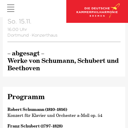
So. 15.11.
16.00 Uhr
Dortmund
·
Konzerthaus
– abgesagt –
Werke von Schumann, Schubert und
Beethoven
Programm
Robert Schumann (1810–1856)
Konzert für Klavier und Orchester a-Moll op. 54
Franz Schubert (1797–1828)