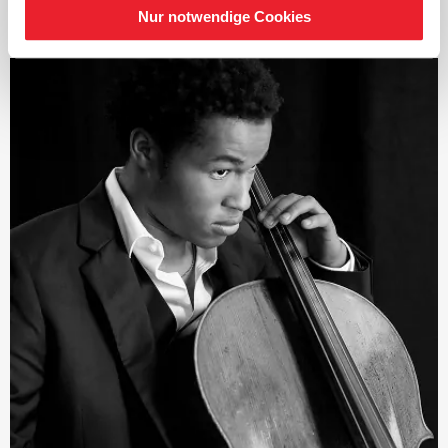
International machte die junge Dirigentin erstmals 2012
Nur notwendige Cookies
auf sich aufmerksam, als sie bei den Salzburger
Festspielen mit dem begehrten ›Salzburg Festival Young
Conductors Award‹ ausgezeichnet wurde.
Zur Spielzeit 2014/15 wurde Mirga Gražinytė-Tyla vom
Los Angeles Philharmonic als Assistant Conductor
verpflichtet und nach überwältigendem Zuspruch von
Orchester wie Publikum zum Associate Conductor
befördert. In der Saison 2015/16 übernahm sie die
Position der Musikdirektorin des Salzburger
Landestheaters. Darüber hinaus hat die Litauerin
zahlreiche Einladungen internationaler Orchester
angenommen und Opern in Bern, Heidelberg, Salzburg
sowie in Berlin dirigiert. Seit Beginn der Saison 2016/17
ist Mirga Gražinytė-Tyla Musikdirektorin des City of
Birmingham Symphony Orchestra, wo sie in der
Nachfolge von Dirigenten wie Sir Simon Rattle, Sakari
Oramo und Andris Nelsons steht.