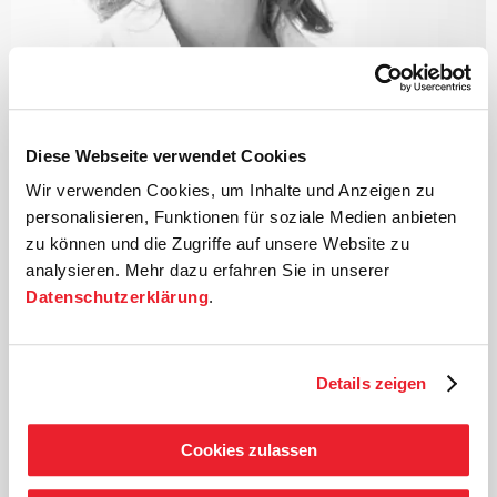
©
Diese Webseite verwendet Cookies
Dirigentin
Wir verwenden Cookies, um Inhalte und Anzeigen zu
Mirga Gražinytė-Tyla
personalisieren, Funktionen für soziale Medien anbieten
zu können und die Zugriffe auf unsere Website zu
Als Kind einer Musikerfamilie im litauischen Vilnius
analysieren. Mehr dazu erfahren Sie in unserer
geboren, studierte Mirga Gražinytė-Tyla zunächst Chor-
Datenschutzerklärung
.
und Orchesterdirigieren an der Grazer Universität für
Musik und darstellende Kunst, anschließend am
Konservatorium in Bologna, an der Musikhochschule
Details zeigen
Leipzig und schließlich an der Zürcher Hochschule der
Künste. 2009 wurde Mirga Gražinytė-Tyla in das
Dirigentenforum des Deutschen Musikrates
Cookies zulassen
aufgenommen und gab im darauffolgenden Jahr ihr
Operndebüt mit
›La Traviata‹
in Osnabrück.