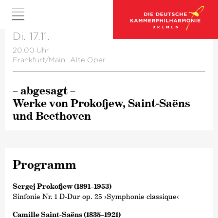
Di. 17.11.
20.00 Uhr
Frankfurt/Main
·
Alte Oper
– abgesagt –
Werke von Prokofjew, Saint-Saëns
und Beethoven
Programm
Sergej Prokofjew (1891–1953)
Sinfonie Nr. 1 D-Dur op. 25 ›Symphonie classique‹
Camille Saint-Saëns (1835–1921)