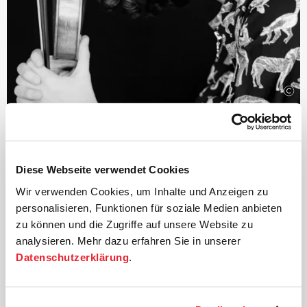
©
Leitung und Konzertmeisterin
Sarah Christian
Diese Webseite verwendet Cookies
Sarah Christian möchte die Vielfalt, ehrliche Emotion
und Energie der klassischen Musik ihren Zuhörern
Wir verwenden Cookies, um Inhalte und Anzeigen zu
vermitteln. In ihrem künstlerischen Leben genießt sie es,
personalisieren, Funktionen für soziale Medien anbieten
alle Einflüsse zu vereinen und auf nichts verzichten zu
zu können und die Zugriffe auf unsere Website zu
müssen: Solistin, Konzertmeisterin der Deutschen
analysieren. Mehr dazu erfahren Sie in unserer
Kammer­philharmonie Bremen, Kammermusikerin und
Datenschutzerklärung
.
künstlerische Leiterin einer Kammermusikreihe in ihrer
Heimatstadt Augsburg. Dabei stellt sie den höchsten
Anspruch an sich selbst. Ihr Fokus bei der
Auseinandersetzung mit dem Notentext liegt immer auf