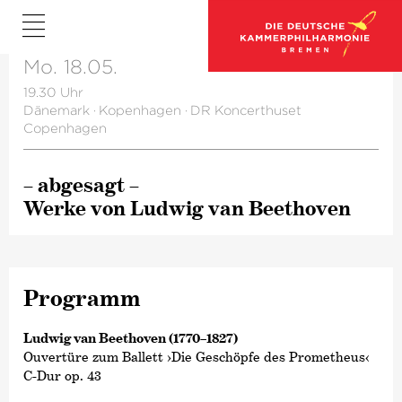
Mo. 18.05.
19.30 Uhr
Dänemark
·
Kopenhagen
·
DR Koncerthuset
Copenhagen
– abgesagt –
Werke von Ludwig van Beethoven
Programm
Ludwig van Beethoven (1770–1827)
Ouvertüre zum Ballett ›Die Geschöpfe des Prometheus‹
C-Dur op. 43