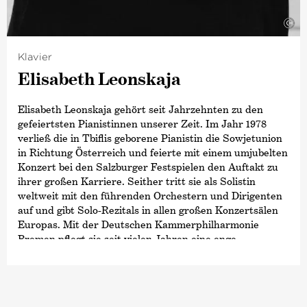
»Sarah Christians Solodebut ist schlichtweg fantastisch!
Die Geigerin erweist sich als äußerst feinfühlige
©
Interpretin, technisch ist sie ohnehin über allen Zweifel
erhaben.« (klassik.com).
Klavier
Elisabeth Leonskaja
Elisabeth Leonskaja gehört seit Jahrzehnten zu den
gefeiertsten Pianistinnen unserer Zeit. Im Jahr 1978
verließ die in Tbiflis geborene Pianistin die Sowjetunion
in Richtung Österreich und feierte mit einem umjubelten
Konzert bei den Salzburger Festspielen den Auftakt zu
ihrer großen Karriere. Seither tritt sie als Solistin
weltweit mit den führenden Orchestern und Dirigenten
auf und gibt Solo-Rezitals in allen großen Konzertsälen
Europas. Mit der Deutschen Kammer­philharmonie
Bremen pflegt sie seit vielen Jahren eine enge
künstlerische Beziehung.
Leonskajas frühe musikalische Entwicklung war
insbesondere von der Zusammenarbeit mit Sviatoslav