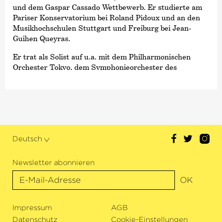
und dem Gaspar Cassado Wettbewerb. Er studierte am
Pariser Konservatorium bei Roland Pidoux und an den
Musikhochschulen Stuttgart und Freiburg bei Jean-
Guihen Queyras.
Er trat als Solist auf u.a. mit dem Philharmonischen
Orchester Tokyo, dem Symphonieorchester des
Bayerischen Rundfunk, dem Stuttgarter
Kammerorchester, dem Münchner Kammerorchester,
den Straßburger Philharmonikern und dem Ensemble
Resonanz. Seit 2012 ist er Solo-Cellist der Deutschen
Kammer­philharmonie Bremen.
Als leidenschaftlicher Kammermusiker musizierte er an
Deutsch
der Seite von Yo-Yo Ma, Antonio Meneses, Salvatore
Accardo, Bruno Giuranna, Miguel da Silva und Daniel
Newsletter abonnieren
Hope und ist Preisträger der Kammermusik
Wettbewerbe Melbourne, Trondheim und Joseph Haydn
OK
(Wien).
Impressum
Tristan Cornut ist seit 2017 Professor für Violoncello an
AGB
der Hochschule für Musik Stuttgart. Er spielt derzeit ein
Datenschutz
Cookie-Einstellungen