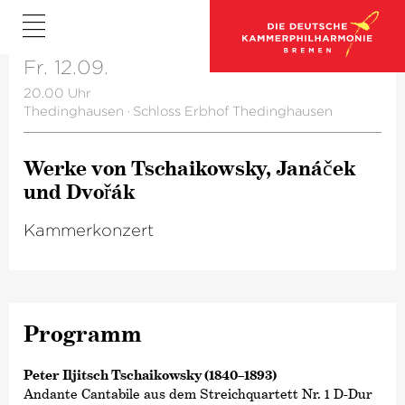
Fr. 12.09.
20.00 Uhr
Thedinghausen
·
Schloss Erbhof Thedinghausen
Werke von Tschaikowsky, Janáček
und Dvořák
Kammerkonzert
Programm
Peter Iljitsch Tschaikowsky (1840–1893)
Andante Cantabile aus dem Streichquartett Nr. 1 D-Dur