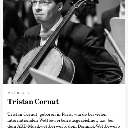
wechselte er das Fach und studierte Bratsche bei Serge
Collot und Emile Cantor.
Verschiedene Meisterkurse und intensiver
Quartettunterricht beim Melos Quartett und dem
LaSalle Quartett rundeten seine musikalische
Ausbildung ab.
Neben der Tätigkeit in seinem Orchester gilt seine
musikalische Leidenschaft der Kammermusik und der
Mitwirkung in Ensembles für Alte Musik.
©
Violoncello
Tristan Cornut
Tristan Cornut, geboren in Paris, wurde bei vielen
internationalen Wettbewerben ausgezeichnet, u.a. bei
dem ARD-Musikwettberwerb, dem Domnick-Wettbewerb