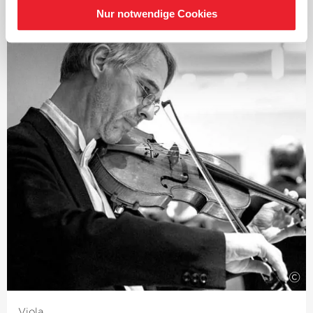
arbeitet mit herausragenden Künstlerinnen und
Nur notwendige Cookies
Künstlern wie Sarah Christian, Florian Donderer und
Tanja Tetzlaff zusammen. Ihre jüngste Aufnahme, das
Kammermusik-Album
›Jonny‹
, wurde für einen Opus
Klassik 2020 nominiert.
Sowohl als Solistin als auch als Kammermusikerin hat
die Musikerin bereits in ganz Europa, Großbritannien,
den USA und Neuseeland Konzerte gegeben und ist auf
internationalen Festivals wie dem Edinburgh
International Arts Festival, dem Rottweil Musikfestival
Sommersprossen und dem Heidelberger Frühling
aufgetreten. Von 2017 bis 2019 war sie Akademistin der
Deutschen Kammer­philharmonie Bremen, bevor sie
festes Mitglied des Orchesters wurde und spielte als
Konzertmeisterin in Ensembles wie der Kammer­
philharmonie Landshut, Musica Assoluta und der
Camerata Hamburg.
Darüber hinaus absolvierte sie ein Praktikum bei der
©
NDR Radiophilharmonie Hannover und spielte als
Stimmführerin in Ensembles wie der Kammer­
Viola