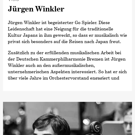
philharmonie Landshut und der Camerata Hamburg.
Jürgen Winkler
Seit 2018 ist Emma Yoon zudem Mitglied des Estonian
Festival Orchestra, das mit Paavo Järvi beim Pärnu
Music Festival in Estland arbeitet.
Jürgen Winkler ist begeisterter Go Spieler. Diese
Leidenschaft hat eine Neigung für die traditionelle
Kultur Japans in ihm geweckt, so dass er musikalisch wie
privat sich besonders auf die Reisen nach Japan freut.
Zusätzlich zu der erfüllenden musikalischen Arbeit bei
der Deutschen Kammer­philharmonie Bremen ist Jürgen
Winkler auch an den außermusikalischen,
unternehmerischen Aspekten interessiert. So hat er sich
über viele Jahre im Orchestervorstand engagiert und
war für die Realisierung der Vinylausgabe des
Beethoven-Sinfonien-Zyklus mit Paavo Järvi
hauptsächlich verantwortlich.
Für einen heutigen Orchesterprofi extrem
ungewöhnlich, kam Jürgen Winkler 1982 von der Jungen
Deutschen Philharmonie zur Deutschen Kammer­
philharmonie Bremen, als er noch Mathematik, Biologie
und Geographie in Tübingen studierte. Anschließend