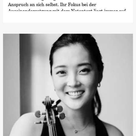
Anspruch an sich selbst. Ihr Fokus bei der
Auseinandersetzung mit dem Notentext liegt immer auf
dem Inhalt der Musik, dem sie sich stets mit großem
Respekt nähert. Ihre wichtigste Lehrerin ist Antje
Weithaas, bei der sie an der Hochschule für Musik Hanns
Eisler in Berlin studierte und deren Assistentin sie war.
Als Professorin betreut Sarah Christian eine eigene
Klasse an der HMDK Stuttgart.
Zu ihren größten Wettbewerbserfolgen gehört der ARD-
Musikwettbewerb 2017, aus dem sie als 2. Preisträgerin
hervorging (ohne Vergabe des 1. Preises). Sie gewann
auch den Publikumspreis und den Sonderpreis des
Münchener Kammerorchesters. Sarah Christian
konzertierte in vielen Ländern Europas sowie in China,
Japan, Südamerika und den USA. Als Solistin spielte sie
mit Orchestern wie der Camerata Salzburg, dem
Sinfonieorchester des Bayerischen Rundfunks oder dem
Auckland Philharmonia. Ihr Debüt in der Carnegie Hall
mit dem Bayerischen Staatsorchester hatte Sarah
Christian im März 2018. Ihre Debüt-CD (GENUIN, 2017)