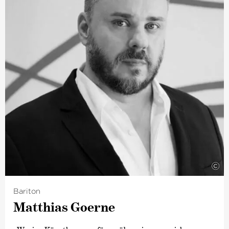
Europäischen Dirigentenpreis ausgezeichnet wurde.
Nach Positionen beim MDR Sinfonieorchester und Oslo
Philharmonic Orchestra wurde er zum Music Director
des Swedish Radio Symphony Orchestra Stockholm
berufen. Von 2007 bis 2011 wirkte Manfred Honeck als
Generalmusikdirektor der Staatsoper Stuttgart.
Darüber hinaus ist er seit mehr als fünfundzwanzig
Jahren Künstlerischer Leiter der Internationalen
Wolfegger Konzerte.
Als Gastdirigent stand Manfred Honeck am Pult der
führenden internationalen Klangkörper, darunter das
Symphonieorchester des Bayerischen Rundfunks, die
Berliner Philharmoniker, das Gewandhausorchester
Leipzig, die Sächsische Staatskapelle Dresden, die
Wiener Philharmoniker, London Symphony Orchestra,
©
Orchestre de Paris und Accademia di Santa Cecilia Rom
und alle großen amerikanischen Orchester.
Bariton
Matthias Goerne