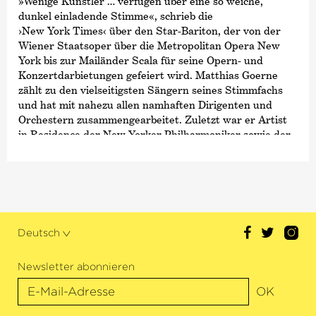
»Wenige Künstler … verfügen über eine so weiche,
dunkel einladende Stimme«, schrieb die
›New York Times‹
über den Star-Bariton, der von der
Wiener Staatsoper über die Metropolitan Opera New
York bis zur Mailänder Scala für seine Opern- und
Konzertdarbietungen gefeiert wird. Matthias Goerne
zählt zu den vielseitigsten Sängern seines Stimmfachs
und hat mit nahezu allen namhaften Dirigenten und
Orchestern zusammengearbeitet. Zuletzt war er Artist
in Residence der New Yorker Philharmoniker sowie der
Elbphilharmonie Hamburg. Er ist zudem Ehrenmitglied
der Royal Academy of Music in London. Zu den viel
beachteten Auftritten in der letzten Saison gehörten u.
a. die mit dem Amsterdam Concertgebouw Orchestra
unter Jaap van Zweden, dem Orchestre National de
France unter Cristian Măcelaru und dem Boston
Deutsch
Symphony unter Antonio Pappano.
Auch als Botschafter des deutschen Kunstlieds hat sich
Newsletter abonnieren
Matthias Goerne höchstes Ansehen erworben. Für seine
OK
Einspielungen erhielt er etliche Auszeichnungen wie den
Grammy Award, den Preis der Deutschen