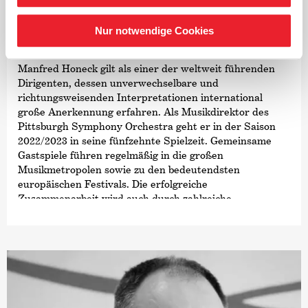
Dirigent
Nur notwendige Cookies
Manfred Honeck
Manfred Honeck gilt als einer der weltweit führenden
Dirigenten, dessen unverwechselbare und
richtungsweisenden Interpretationen international
große Anerkennung erfahren. Als Musikdirektor des
Pittsburgh Symphony Orchestra geht er in der Saison
2022/2023 in seine fünfzehnte Spielzeit. Gemeinsame
Gastspiele führen regelmäßig in die großen
Musikmetropolen sowie zu den bedeutendsten
europäischen Festivals. Die erfolgreiche
Zusammenarbeit wird auch durch zahlreiche
Einspielungen dokumentiert.
Der gebürtige Österreicher absolvierte seine
musikalische Ausbildung an der Hochschule für Musik in
Wien. Seine Laufbahn begann er als Assistent von
Claudio Abbado, anschließend ging er als Erster
Kapellmeister ans Opernhaus Zürich, wo er mit dem