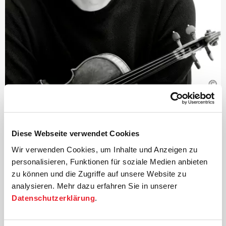
©
Leitung und Konzertmeister
Florian Donderer
Diese Webseite verwendet Cookies
Florian Donderer ist Primarius des Signum Quartetts,
Wir verwenden Cookies, um Inhalte und Anzeigen zu
eines der profiliertesten Ensembles seiner Generation,
personalisieren, Funktionen für soziale Medien anbieten
und langjähriger Konzertmeister der Deutschen
zu können und die Zugriffe auf unsere Website zu
Kammer­philharmonie Bremen. Als Konzertmeister,
analysieren. Mehr dazu erfahren Sie in unserer
Kammermusiker, Solist und Dirigent – auf Geige und
Datenschutzerklärung
.
Bratsche gleichermaßen zu Hause – ist er ein
hochgeschätzter Partner vieler renommierter Musiker,
wie z.B. Paavo Järvi, Steven Isserlis, Lars Vogt und Tanja