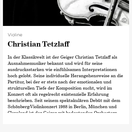
Dirigate u. a. mit der Deutschen Kammer­philharmonie
Bremen, den Festival Strings Lucerne und der
Kammerakademie Neuss. Florian Donderer ist
©
Intendant des Kammermusikfestivals
›Sommersprossen‹
der Stadt Rottweil und leitet gemeinsam mit seiner
Frau, Tanja Tetzlaff, eine Kammermusikreihe im
Violine
Sendesaal Bremen.
Christian Tetzlaff
Der Künstler spielt eine Geige des deutschen
In der Klassikwelt ist der Geiger Christian Tetzlaff als
Geigenbauers Peter Greiner aus dem Jahr 2003 sowie
Ausnahmemusiker bekannt und wird für seine
Bögen des belgischen Bogenmachers Nico Plog.
ausdrucksstarken wie einfühlsamen Interpretationen
hoch gelobt. Seine individuelle Herangehensweise an die
Partitur, bei der er stets nach der emotionalen und
strukturellen Tiefe der Komposition sucht, wird im
Konzert oft als regelrecht existenzielle Erfahrung
beschrieben. Seit seinem spektakulären Debüt mit dem
Schönberg-Violinkonzert 1988 in Berlin, München und
Cleveland ist der Geiger mit bedeutenden Orchestern
von höchstem Rang aufgetreten und arbeitet er mit
namhaften Dirigenten zusammen. Sein umfangreiches
Repertoire reicht von Bachs Solosonaten und Partiten