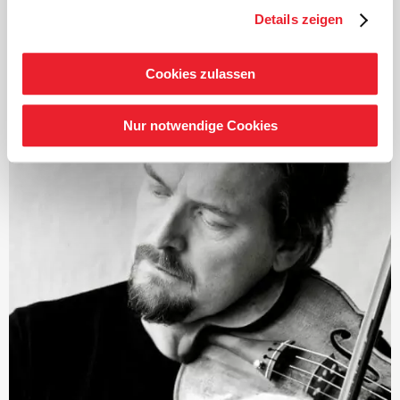
und Christian Tetzlaff.
Details zeigen
Florian Donderer ist gern gesehener Gast bei
renommierten Kammermusikreihen und Festivals, wie
Cookies zulassen
z.B. den Bergen Festspielen, dem Beethovenfest Bonn,
den Festwochen Berlin, den Schwetzinger Festspielen
und gehört zur Stammbesetzung des von Lars Vogt
Nur notwendige Cookies
gegründeten Festivals
›Spannungen‹
. Konzertauftritte
mit dem Signum Quartett führen ihn auf internationale
Podien, vom Boulez-Saal in Berlin, der Elbphilharmonie
in Hamburg bis zur Wigmore Hall London und dem
Concertgebouw in Amsterdam.
Besonders als künstlerischer Leiter vom
Konzertmeisterpult aus hat Florian Donderer sich einen
Namen gemacht. In dieser Funktion gastiert er auch
international, z.B. beim Scottish Chamber Orchestra,
dem Kammerorchester Basel, dem Norwegian Chamber
Orchestra und der Camerata Bern.
Als Dirigent debütierte er mit dem Ensemble Oriol und
Christiane Oelze in der Berliner Philharmonie. Es folgten