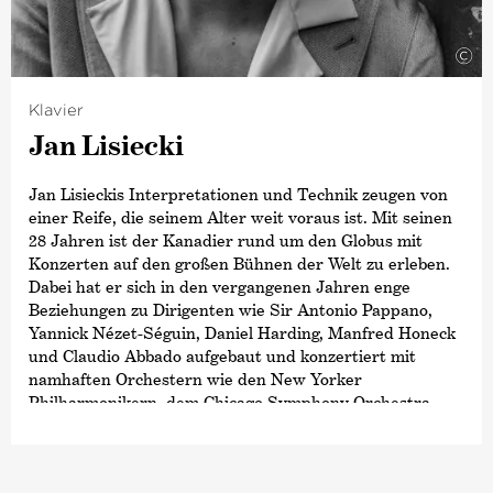
2023 erhielt er den OPUS Klassik für seine Aufnahme
mit der Deutschen Kammer­philharmonie Bremen. Im
©
Oktober desselben Jahres unterschrieb er einen
Exklusivvertrag mit der Deutschen Grammophon; im
Klavier
Mai 2024 erschien das Debütalbum.
Jan Lisiecki
Jan Lisieckis Interpretationen und Technik zeugen von
einer Reife, die seinem Alter weit voraus ist. Mit seinen
28 Jahren ist der Kanadier rund um den Globus mit
Konzerten auf den großen Bühnen der Welt zu erleben.
Dabei hat er sich in den vergangenen Jahren enge
Beziehungen zu Dirigenten wie Sir Antonio Pappano,
Yannick Nézet-Séguin, Daniel Harding, Manfred Honeck
und Claudio Abbado aufgebaut und konzertiert mit
namhaften Orchestern wie den New Yorker
Philharmonikern, dem Chicago Symphony Orchestra,
der Staatskapelle Dresden, dem Orchestre de Paris, dem
Symphonieorchester des Bayerischen Rundfunks und
dem London Symphony Orchestra. Wiedereinladungen