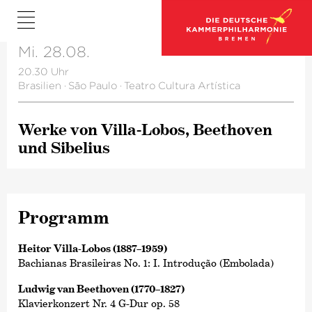
Mi. 28.08.
20.30 Uhr
Brasilien
·
São Paulo
·
Teatro Cultura Artística
Werke von Villa-Lobos, Beethoven
und Sibelius
Programm
Heitor Villa-Lobos (1887–1959)
Bachianas Brasileiras No. 1: I. Introdução (Embolada)
Ludwig van Beethoven (1770–1827)
Klavierkonzert Nr. 4 G-Dur op. 58