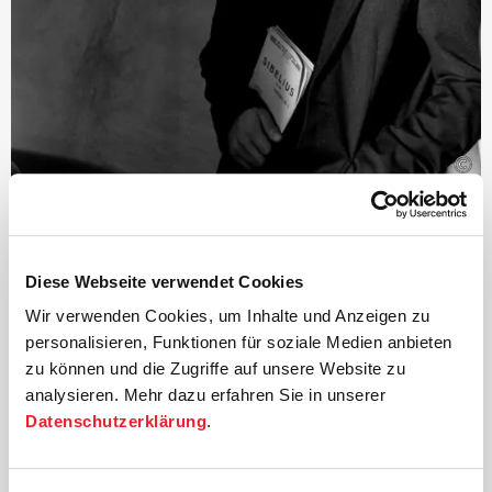
©
Dirigent
Tarmo Peltokoski
Diese Webseite verwendet Cookies
Eine »Jahrhundertbegabung« schrieb der Tagesspiegel
Wir verwenden Cookies, um Inhalte und Anzeigen zu
über Tarmo Peltokoski. Im Januar 2022 wurde er von
personalisieren, Funktionen für soziale Medien anbieten
der Deutschen Kammer­philharmonie Bremen zum
zu können und die Zugriffe auf unsere Website zu
›Principal Guest Conductor‹
gekürt und ist damit der
erste Dirigent, der diese Position in der Geschichte des
analysieren. Mehr dazu erfahren Sie in unserer
Orchesters innehat. Im Mai 2022 wurde er zum
Datenschutzerklärung
.
musikalischen und künstlerischen Leiter des Lettischen
Nationalen Sinfonieorchesters ernannt. Daraufhin
wurde ihm die Position des Principal Guest Conductor