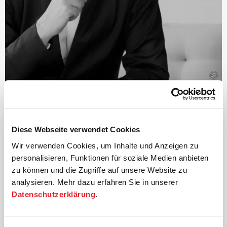
©
Dirigent
Paavo Järvi
Diese Webseite verwendet Cookies
Der estnische Dirigent und Grammy-Preisträger Paavo
Wir verwenden Cookies, um Inhalte und Anzeigen zu
Järvi ist seit 2004 Künstlerischer Leiter der Deutschen
personalisieren, Funktionen für soziale Medien anbieten
Kammer­philharmonie Bremen.
zu können und die Zugriffe auf unsere Website zu
Einer der vielen Höhepunkte dieser Zusammenarbeit
analysieren. Mehr dazu erfahren Sie in unserer
waren die weltweit von Kritikern und Publikum
Datenschutzerklärung
.
gefeierten Aufführungen des Beethoven-Zyklus, für die
Järvi mit zahlreichen Preisen ausgezeichnet wurde –
darunter der Echo Klassik
›Dirigent des Jahres‹
und der