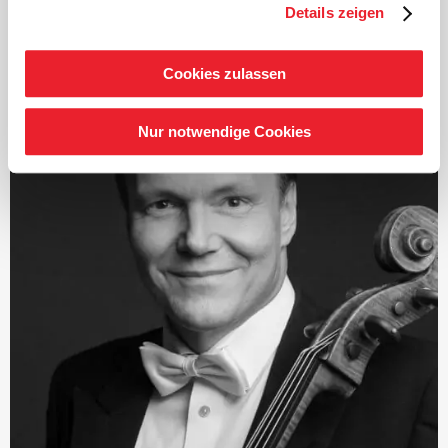
renommierte Jahrespreis der Deutschen
Details zeigen
Schallplattenkritik. Auf das Beethoven-Projekt folgte
eine intensive Beschäftigung mit den sinfonischen
Werken Schumanns und Brahms, beide Zyklen wurden
Cookies zulassen
ebenfalls vielfach ausgezeichnet. Ab Herbst 2021 standen
die zwölf Londoner Sinfonien von Joseph Haydn im
Nur notwendige Cookies
Fokus und seit 2024 die intensive Auseinandersetzung
mit den Sinfonien von Franz Schubert.
Seit Beginn der Saison 2019/2020 ist Järvi
Musikdirektor des Tonhalle-Orchesters Zürich. Zudem
ist er Gründer und Künstlerischer Leiter des Estonian
Festival Orchestras und des Pärnu Music Festivals.
Mit der Saison 2028/29 übernimmt Järvi das Amt des
Chefdirigenten und künstlerischen Beraters des London
Philharmonic Orchestra.
Als Gastdirigent tritt er regelmäßig mit bedeutenden
Orchestern wie dem Royal Concertgebouw Orchestra
Amsterdam, den Berliner Philharmonikern, der
Staatskapelle Dresden, den New York und Los Angeles