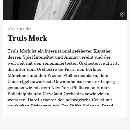
Philharmonic und dem Chicago Symphony Orchestra.
2015 wurde er von der renommierten britischen
©
Zeitschrift
›Gramophone‹
und der französischen
Zeitschrift
›Diapason‹
zum
›Künstler des Jahres‹
ernannt, 2019 folgte der Opus Klassik als
Violoncello
›Dirigent des Jahres‹
und 2024 die höchste
Truls Mørk
Auszeichnung des Landes Bremen, die Medaille für
Kunst und Wissenschaft.
Truls Mørk ist ein international gefeierter Künstler,
dessen Spiel Intensität und Anmut vereint und der
weltweit mit den renommiertesten Orchestern auftritt,
darunter dem Orchestre de Paris, den Berliner,
Münchner und den Wiener Philharmonikern, dem
Concertgebouworkest, Gewandhausorchester Leipzig
genauso wie mit dem New York Philharmonic, dem
Philadelphia und Cleveland Orchestra sowie vielen
weiteren. Dabei arbeitet der norwegische Cellist mit
namhaften Dirigenten wie Esa-Pekka Salonen, David
Zinman, Manfred Honeck, Gustavo Dudamel, Sir Simon
Rattle, Kent Nagano, Yannick Nézet-Séguin und
Christoph Eschenbach.