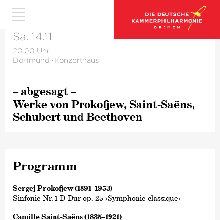
Sa. 14.11.
20.00 Uhr
Dortmund
·
Konzerthaus
– abgesagt –
Werke von Prokofjew, Saint-Saëns,
Schubert und Beethoven
Programm
Sergej Prokofjew (1891–1953)
Sinfonie Nr. 1 D-Dur op. 25 ›Symphonie classique‹
Camille Saint-Saëns (1835–1921)