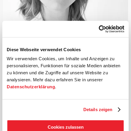
Diese Webseite verwendet Cookies
©
Wir verwenden Cookies, um Inhalte und Anzeigen zu
personalisieren, Funktionen für soziale Medien anbieten
Dirigentin
zu können und die Zugriffe auf unsere Website zu
Mirga Gražinytė-Tyla
analysieren. Mehr dazu erfahren Sie in unserer
Datenschutzerklärung
.
Als Kind einer Musikerfamilie im litauischen Vilnius
geboren, studierte Mirga Gražinytė-Tyla zunächst Chor-
und Orchesterdirigieren an der Grazer Universität für
Musik und darstellende Kunst, anschließend am
Details zeigen
Konservatorium in Bologna, an der Musikhochschule
Leipzig und schließlich an der Zürcher Hochschule der
Künste. 2009 wurde Mirga Gražinytė-Tyla in das
Cookies zulassen
Dirigentenforum des Deutschen Musikrates