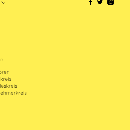
rn
oren
kreis
eskreis
ehmerkreis