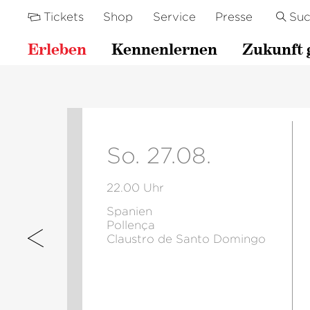
Tickets
Shop
Service
Presse
Su
Erleben
Kennenlernen
Zukunft 
So. 27.08.
22.00 Uhr
Spanien
Pollença
Claustro de Santo Domingo