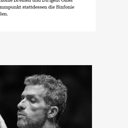
rmonie Bremen und Dirigent Omer
ammpunkt stattdessen die Sinfonie
len.