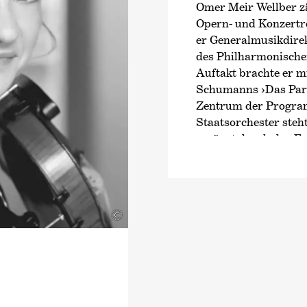
Omer Meir Wellber zä
Opern- und Konzertre
er Generalmusikdire
des Philharmonische
Auftakt brachte er m
Schumanns
›Das Par
Zentrum der Progra
Staatsorchester steht
ergänzt durch das Fe
Kammerkonzerte sowi
zeitgenössische Auft
Bis 2024 war Wellbe
Palermo und wurde d
©
italienischen Verban
Zuvor war er Musikdi
Gastdirigent der Se
Conductor des BBC Ph
BBC Proms dirigiert