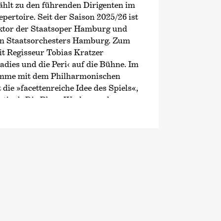
hlt zu den führenden Dirigenten im
pertoire. Seit der Saison 2025/26 ist
ktor der Staatsoper Hamburg und
n Staatsorchesters Hamburg. Zum
it Regisseur Tobias Kratzer
adies und die Peri‹
auf die Bühne. Im
mme mit dem Philharmonischen
 die »facettenreiche Idee des Spiels«,
stival
›Die Blaue Woche‹
, sechs
e zehn Philharmonische, in die
ragskompositionen eingewoben sind.
r Musikdirektor des Teatro Massimo
ort mit dem Sonderpreis des
ds der Musikkritiker ausgezeichnet.
rektor der Volksoper Wien, Erster
mperoper Dresden und Chief
ilharmonic, wo er u. a. bei den
e.