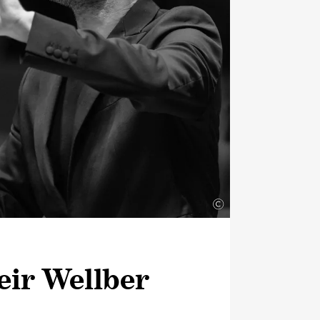
©
ir Wellber