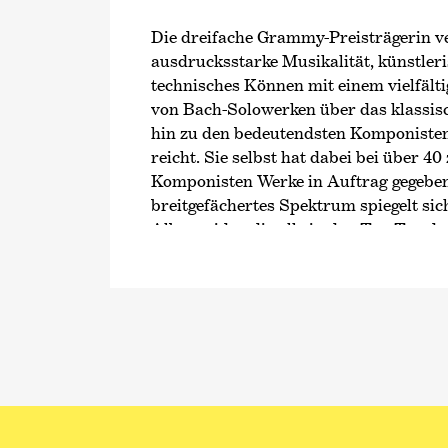
Die dreifache Grammy-Preisträgerin v
ausdrucksstarke Musikalität, künstler
technisches Können mit einem vielfälti
von Bach-Solowerken über das klassisc
hin zu den bedeutendsten Komponiste
reicht. Sie selbst hat dabei bei über 40
Komponisten Werke in Auftrag gegeben
breitgefächertes Spektrum spiegelt sic
Alben wider, die alle in den Top Ten d
eingestiegen sind. Zu ihren jüngsten V
gehören
›Night After Night‹
, eine Sam
Newton Howards Filmmusik für die Fi
Shyamalan, sowie eine mit dem renom
Gramophone Award ausgezeichnete A
Eugène Ysaÿes sechs Sonaten für Solov
Seit Beginn ihrer Karriere pflegt Hila
Beziehung zu ihren Fans und engagiert 