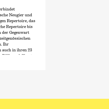
Im Jahr 2022 war Wel
Holstein Musik Festiv
erbindet
als auch am Akkorde
ische Neugier und
Regelmäßig arbeitet 
gen Repertoire, das
dem Gewandhausorch
he Repertoire bis
Philharmonic Orches
n der Gegenwart
Symphony Orchestra
 zeitgenössischen
dem Tonhalle-Orches
. Ihr
Kammer­philharmoni
h auch in ihren 23
seit Jahren eine eng
er Billboard-Charts
eine intensive Zusam
eröffentlichungen
gemeinsamen Projekt
mlung von James
dem Orchester auf T
lme von M. Night
Rheingau Musik Festi
mierten
Festival, beim spanis
ufnahme von
Santander und weite
ioline.
ry Hahn eine enge
sich in