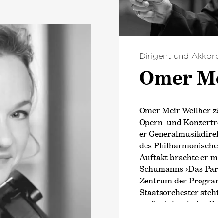
Dirigent und Akkor
Omer Me
Omer Meir Wellber zä
Opern- und Konzertre
er Generalmusikdire
des Philharmonische
Auftakt brachte er m
Schumanns
›Das Par
Zentrum der Progra
Staatsorchester steht
ergänzt durch das Fe
Kammerkonzerte sowi