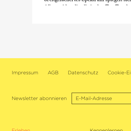
Alben wider, die alle in den Top Ten d
eingestiegen sind. Zu ihren jüngsten V
gehören
›Night After Night‹
, eine Sam
Newton Howards Filmmusik für die Fi
Shyamalan, sowie eine mit dem renom
Gramophone Award ausgezeichnete A
Eugène Ysaÿes sechs Sonaten für Solov
Seit Beginn ihrer Karriere pflegt Hila
Beziehung zu ihren Fans und engagiert 
Impressum
AGB
Datenschutz
Cookie-Ei
verschiedenen Bildungsinitiativen, dar
›Bring Your Own Baby‹-
Konzerten für 
Kindern. Im Rahmen ihrer 2017 ins Le
Social-Media-Initiative #100daysofprac
Newsletter abonnieren
zu einem gemeinschaftlichen Ausdruck
Entwicklung gemacht hat, sind seitdem
Million Beiträge weltweit entstanden.
unterrichtet Hilary Hahn als festes Fa
Erleben
Kennenlernen