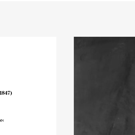
1847)
e‹