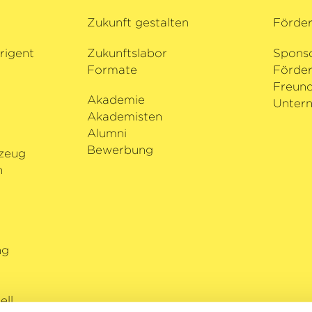
 bei der
Zukunft gestalten
Förde
n mit dem
n Teodor
rigent
Zukunftslabor
Spons
spielt die
Formate
Förder
3, eine großzügige
i
Freund
is Vuitton.
Akademie
Untern
Akademisten
Alumni
Bewerbung
zeug
n
ng
ll