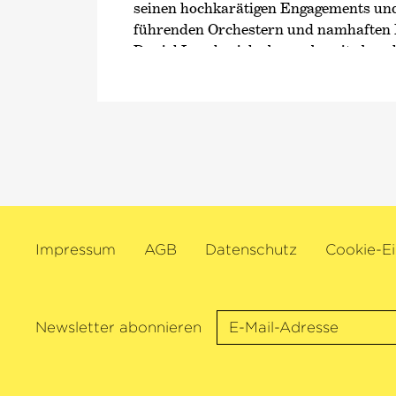
seinen hochkarätigen Engagements und
führenden Orchestern und namhaften 
Daniel Lozakovich ebenso bereits beach
Plattenkünstler erzielt. Im Alter von 
er von der Deutschen Grammophon un
genommen.
Die Saison 2025/26 steht für Daniel L
Zeichen einer Reihe bedeutender Debü
hochkarätiger Engagements. Unter and
dem Royal Concertgebouw Orchestra u
Klaus Mäkelä auf Tournee gehen und in
Impressum
AGB
Datenschutz
Cookie-Ei
gefolgt von Konzerten unter anderem
Philharmonic, dem Royal Liverpool P
dem Helsinki Philharmonic. Auch mit 
Kammer­philharmonie Bremen und sei
Newsletter abonnieren
Guest Concuctor Tarmo Peltokoski wird
durch Europa touren. Ein weiterer Hö
ist im März, wenn Lozakovich als Wid