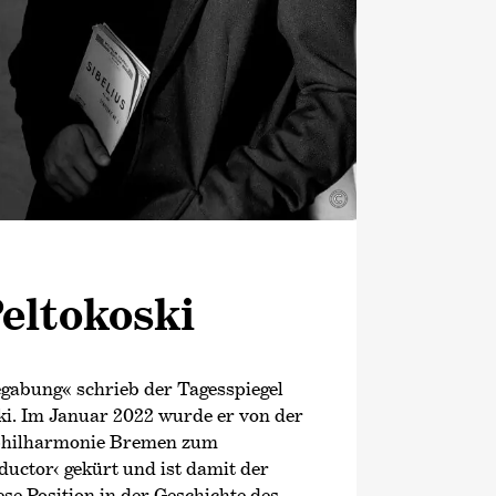
©
eltokoski
gabung« schrieb der Tagesspiegel
i. Im Januar 2022 wurde er von der
hilharmonie Bremen zum
ductor‹
gekürt und ist damit der
iese Position in der Geschichte des