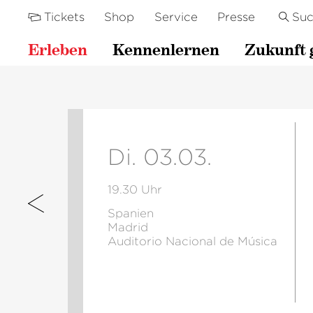
Tickets
Shop
Service
Presse
Su
Erleben
Kennenlernen
Zukunft 
Di. 03.03.
19.30 Uhr
Spanien
Madrid
Auditorio Nacional de Música