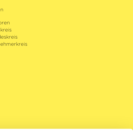
rn
oren
kreis
eskreis
ehmerkreis