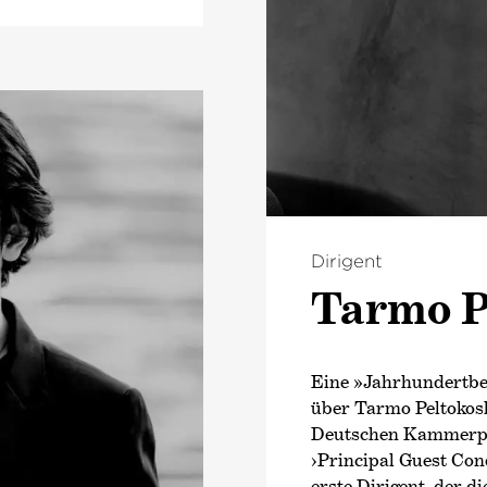
Dirigent
Tarmo P
Eine »Jahrhundertbe
über Tarmo Peltokosk
Deutschen Kammer­p
›Principal Guest Con
erste Dirigent, der d