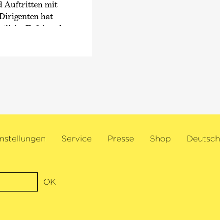
kompletten
›Ring des
 Auftritten mit
Jahren beim Eurajoki
Dirigenten hat
kommenden Wagner-O
tliche Erfolge als
›Tristan und Isolde‹
(
nur 15 Jahren wurde
Debüt an der Deutsc
ter Vertrag
›Lohengrin‹
mit dem 
Sinfonieorchester.
ozakovich ganz im
2023 erhielt er den 
ts und
der Deutschen Kamm
erem wird er mit
Oktober desselben Ja
nter Dirigent
Exklusivvertrag mit
 Korea auftreten,
2024 erschien das D
nstellungen
Service
Presse
Shop
Deutsch
 mit dem Rotterdam
hilharmonic und
der Deutschen
nem Principal
OK
 der Violinist
hepunkt der Saison
mungsträger von