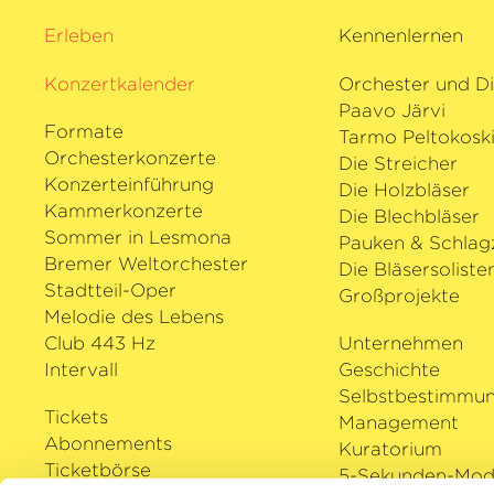
Pascal Dusapins zweitem Violinkonzert
Erleben
Kennenlernen
Uraufführung in der Fondation Vuitto
Ensemble Utopia unter der Leitung vo
Konzertkalender
Orchester und Di
Currentzis auftritt. Daniel Lozakovich 
Paavo Järvi
›ex-Sancy‹
Stradivari aus dem Jahr 171
Formate
Tarmo Peltokosk
Leihgabe von LVMH Moët Hennessy Lou
Orchesterkonzerte
Die Streicher
Konzerteinführung
Die Holzbläser
Kammerkonzerte
Die Blechbläser
Sommer in Lesmona
Pauken & Schlag
Bremer Weltorchester
Die Bläsersoliste
Stadtteil-Oper
Großprojekte
Melodie des Lebens
Club 443 Hz
Unternehmen
Intervall
Geschichte
Selbstbestimmu
Tickets
Management
Abonnements
Kuratorium
Ticketbörse
5-Sekunden-Mode