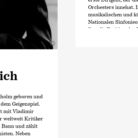
Orchesters innehat.
musikalischen und kü
Nationalen Sinfonie
ihm die Position des
Rotterdams Philharmo
©
Saison 2025/26 ist d
des Orchestre Nation
Saison 2026/27 wird 
Kong Philharmonic O
ich
designierter Musikdi
beginnt Peltokoski in
Residenz als
›Exklus
Dortmund.
kholm geboren und
 dem Geigenspiel.
Peltokoski dirigiert
üt mit Vladimir
weltweit, darunter O
r weltweit Kritiker
France, Orchestra de
 Bann und zählt
Cecilia und Los Ange
nisten. Neben