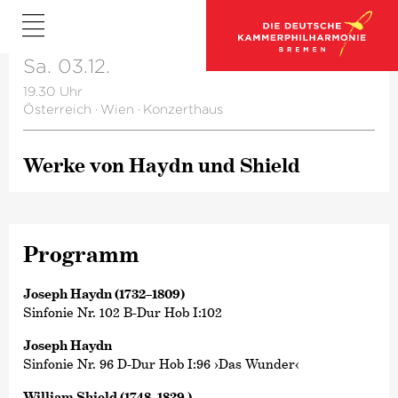
Sa. 03.12.
19.30 Uhr
Österreich
·
Wien
·
Konzerthaus
Werke von Haydn und Shield
Programm
Joseph Haydn (1732–1809)
Sinfonie Nr. 102 B-Dur Hob I:102
Joseph Haydn
Sinfonie Nr. 96 D-Dur Hob I:96 ›Das Wunder‹
William Shield (1748–1829 )