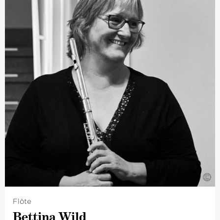
der neuen und zeitgenössischen Musik. Mit Werken von
Arnold Schönberg, Pierre Boulez, George Crumb oder
Klaus Huber tritt sie in ganz Europa mit zahlreichen
Ensembles für neue Musik auf und singt bei
internationalen Festivals für zeitgenössische Musik.
Auch hat sie eine Reihe von Werken uraufgeführt, die
eigens für sie geschrieben wurden. Ihre künstlerische
Laufbahn führte dabei zur Zusammenarbeit mit
namhaften Künstlern wie Kent Nagano, Nikolaus
Lehnhoff, Lucas Vis und dem Arditti-Quartett. Katharina
Rikus ist Preisträgerin des Schweizerischen
Tonkünstlervereins. Bis 2018 lehrte sie an der
Hochschule für Künste in Bremen. Seit 2016 ist sie
Chefstimmbildnerin der Mädchenkantorei am Bremer
St. Petri Dom und gibt Kurse in Deutschland, Holland,
Italien und der Schweiz.
©
Flöte
Bettina Wild