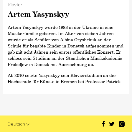
Klavier
Artem Yasynskyy
Artem Yasynskyy wurde 1988 in der Ukraine in eine
Musikerfamilie geboren. Im Alter von sieben Jahren
wurde er als Schüler von Albina Oryshchuk an der
Schule für begabte Kinder in Donetsk aufgenommen und
gab mit acht Jahren sein erstes öffentliches Konzert. Er
schloss sein Studium an der Staatlichen Musikakademie
Prokofjew in Donezk mit Auszeichnung ab.
Ab 2010 setzte Yasynskyy sein Klavierstudium an der
Hochschule für Künste in Bremen bei Professor Patrick
O’Byrne fort. Während seines Studiums wurde er von
der Keyboard Charitable Trust, der Clavarte Foundation
und der Deutschen Stiftung Musikleben unterstützt.
Yasynskyy ist Träger zahlreicher Auszeichnungen und
Gewinner vieler Wettbewerbe. Die Goldmedaille bei der
Cincinnati World Piano Competition ebnete ihm den Weg
Deutsch
zu seinem Debüt in der Carnegie Hall. Ein weiterer