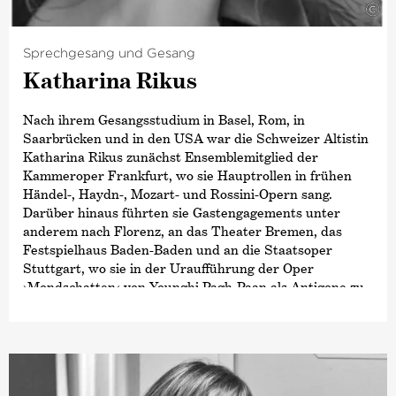
©
Sprechgesang und Gesang
Katharina Rikus
Nach ihrem Gesangsstudium in Basel, Rom, in
Saarbrücken und in den USA war die Schweizer Altistin
Katharina Rikus zunächst Ensemblemitglied der
Kammeroper Frankfurt, wo sie Hauptrollen in frühen
Händel-, Haydn-, Mozart- und Rossini-Opern sang.
Darüber hinaus führten sie Gastengagements unter
anderem nach Florenz, an das Theater Bremen, das
Festspielhaus Baden-Baden und an die Staatsoper
Stuttgart, wo sie in der Uraufführung der Oper
›Mondschatten‹
von Younghi Pagh-Paan als Antigone zu
hören war. Mit Mitgliedern der Deutschen Kammer­
philharmonie Bremen führte sie die
›Kindertotenlieder‹
von Gustav Mahler und die
›Wesendoncklieder‹
von
Richard Wagner auf.
Seit Jahren widmet sich Katharina Rikus zudem intensiv