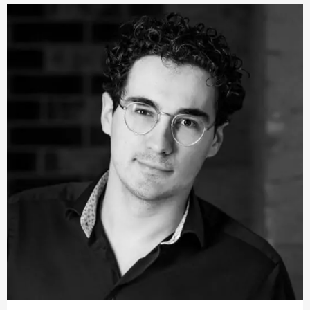
und engagiert sich regelmäßig in Kammermusikkursen
für Laien.
Mit der Deutschen Kammer­philharmonie Bremen ist er
international in den Konzertsälen vieler Metropolen zu
Gast. Er ist einer der Stimmführer im Orchester und
wirkt regelmäßig in der Kammerkonzertreihe des
Orchesters mit.
In seiner Freizeit sucht Marc Froncoux Ausgleich in der
Natur. Mit regelmäßigem Laufen trainiert er für seine
Trecking-Touren im Himalaya. So verbindet er sportliche
Aktivität mit der Suche nach innerer Ruhe.