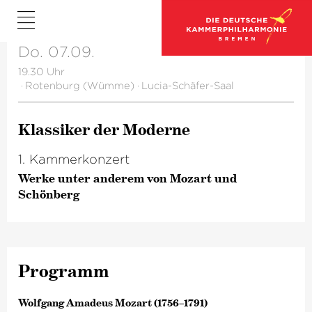
Do. 07.09.
19.30 Uhr
·
Rotenburg (Wümme)
·
Lucia-Schäfer-Saal
Klassiker der Moderne
1. Kammerkonzert
Werke unter anderem von Mozart und
Schönberg
Programm
Wolfgang Amadeus Mozart (1756–1791)