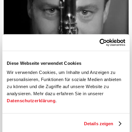
Diese Webseite verwendet Cookies
Wir verwenden Cookies, um Inhalte und Anzeigen zu
©
personalisieren, Funktionen für soziale Medien anbieten
zu können und die Zugriffe auf unsere Website zu
Klarinette
analysieren. Mehr dazu erfahren Sie in unserer
Marco Thomas
Datenschutzerklärung
.
Während seines Studiums in Leipzig gewann Marco
Thomas das Gewandhausstipendium, wurde
Details zeigen
Soloklarinettist des Gustav-Mahler-Jugendorchesters