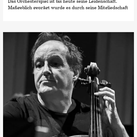
Das Orchesterspiel ist bis heute seine Leidenschaft.
Maßgeblich geprägt wurde es durch seine Mitgliedschaft
in der Jungen Deutschen Philharmonie. Anschließend
war er auch Mitglied im ›Kammerorchester der Jungen
Deutschen Philharmonie‹. Diese wurde 1989 zur
Deutschen Kammer­philharmonie, die damals noch in
Frankfurt residierte.
Neben dem Orchesterspiel ist Stefan Latzko ein
begeisterter Kammermusiker, gründete er doch sein
erstes festes Streichquartett schon während des
Studiums.
Heute tritt er auch regelmäßig als Solist auf und gibt
seine Erfahrungen als Lehrbeauftragter für Violine an
der Hochschule für Künste Bremen sowie als Coach des
Landesjugendorchesters Bremen weiter.
Des Weiteren ist er Konzertmeister der Sinfonietta
Oldenburg und des Orchesters
›Sinfonia Concertante‹
in
Bremen.