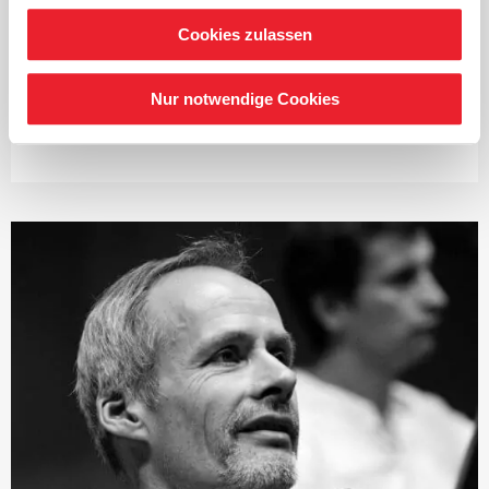
und Stipendiat der Karajan-Akademie des Berliner
Philharmonischen Orchesters. Mit 24 Jahren trat er die
Cookies zulassen
Stelle des Soloklarinettisten bei den Berliner
Philharmonikern an. Als Soloklarinettist spielte er
außerdem im Deutschen Symphonie-Orchester Berlin,
Nur notwendige Cookies
im NDR-Sinfonieorchester, im Symphonieorchester des
Bayerischen Rundfunks, bei den Bamberger
Symphonikern, der Deutschen Kammer­philharmonie
Bremen und vielen anderen. Außerdem war er Mitglied
im Luzern Festival Orchestra unter der Leitung von
Claudio Abbado.
Darüber hinaus konzertierte Thomas bei bedeutenden
Festivals, u. a. den Salzburger Osterfestspielen, dem
Festival d’Aix-en-Provence sowie dem Schwetzinger
Mozartfest, und musizierte als Kammermusikpartner
mit namhaften Solisten wie Albrecht Mayer, Reiner
Kussmaul oder Renaud Capucon, um nur einige zu
nennen. Auch auf zahlreichen CD-Aufnahmen ist Marco
Thomas zu hören, etwa mit den Berliner
Philharmonikern oder dem Mahler Chamber Orchestra,
dessen Gründungsmitglied er ist. Als Kammermusiker