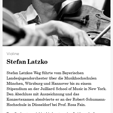
entstanden CD-Einspielungen beispielsweise mit dem
Ensemble Clarinet News für die neue bei der Deutsche
Grammophon erschienene Mozart Gesamtaufnahme.
Seit dem Jahr 2000 ist Marco Thomas Professor für
Klarinette an der Hochschule für Künste in Bremen.
2005 gründete er die Norddeutschen Klarinettentage
und 2015 den Thüringer Klarinetten-Frühling, deren
künstlerischer Leiter er ist.
©
Violine
Stefan Latzko
Stefan Latzkos Weg führte vom Bayerischen
Landesjugendorchester über die Musikhochschulen
München, Würzburg und Hannover bis zu einem
Stipendium an der Juilliard School of Music in New York.
Den Abschluss mit Auszeichnung und das
Konzertexamen absolvierte er an der Robert-Schumann-
Hochschule in Düsseldorf bei Prof. Rosa Fain.