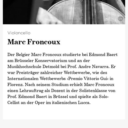
©
Violoncello
Marc Froncoux
Der Belgier Marc Froncoux studierte bei Edmond Baert
am Brüsseler Konservatorium und an der
Musikhochschule Detmold bei Prof. Andre Navarra. Er
war Preisträger zahlreicher Wettbewerbe, wie des
Internationalen Wettbewerbs
›Premio Vittorio Gui‹
in
Florenz. Nach seinem Studium erhielt Marc Froncoux
einen Lehrauftrag als Dozent in der Solistenklasse von
Prof. Edmond Baert in Brüssel und spielte als Solo-
Cellist an der Oper im italienischen Lucca.
Seit 1998 ist Marc Froncoux Solo-Cellist der Deutschen
Kammer­philharmonie Bremen. In seiner norddeutschen
Wahlheimat leitet er das Oldenburger Kammerorchester