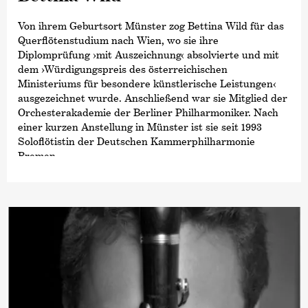
Von ihrem Geburtsort Münster zog Bettina Wild für das
Querflötenstudium nach Wien, wo sie ihre
Diplomprüfung
›mit Auszeichnung‹
absolvierte und mit
dem ›Würdigungspreis des österreichischen
Ministeriums für besondere künstlerische Leistungen‹
ausgezeichnet wurde. Anschließend war sie Mitglied der
Orchesterakademie der Berliner Philharmoniker. Nach
einer kurzen Anstellung in Münster ist sie seit 1993
Soloflötistin der Deutschen Kammer­philharmonie
Bremen.
Daneben hatte sie von 1997 bis 2018 einen Lehrauftrag
an der Hochschule für Künste Bremen und ist als
Dozentin von Meisterkursen am Orchesterzentrum
Dortmund und an der Musikhochschule Lübeck tätig.